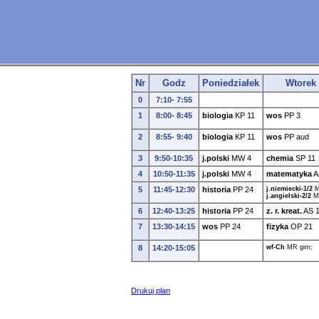
Nr
Godz
Poniedziałek
Wtorek
0
7:10- 7:55
1
8:00- 8:45
biologia
KP
11
wos
PP
3
2
8:55- 9:40
biologia
KP
11
wos
PP
aud
3
9:50-10:35
j.polski
MW
4
chemia
SP
11
4
10:50-11:35
j.polski
MW
4
matematyka
A
5
11:45-12:30
historia
PP
24
j.niemiecki-1/2
j.angielski-2/2
M
6
12:40-13:25
historia
PP
24
z. r. kreat.
AS
7
13:30-14:15
wos
PP
24
fizyka
OP
21
8
14:20-15:05
wf-Ch
MR
gim;
Drukuj plan