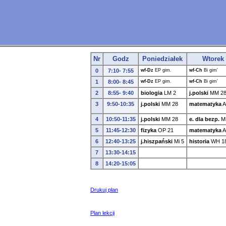
Nr
Godz
Poniedziałek
Wtorek
0
7:10- 7:55
wf-Dz
EP
gim.
wf-Ch
Bi
gim'
1
8:00- 8:45
wf-Dz
EP
gim.
wf-Ch
Bi
gim'
2
8:55- 9:40
biologia
LM
2
j.polski
MM
2
3
9:50-10:35
j.polski
MM
28
matematyka
A
4
10:50-11:35
j.polski
MM
28
e. dla bezp.
M
5
11:45-12:30
fizyka
OP
21
matematyka
A
6
12:40-13:25
j.hiszpański
Mi
5
historia
WH
1
7
13:30-14:15
8
14:20-15:05
Drukuj plan
Plan lekcji